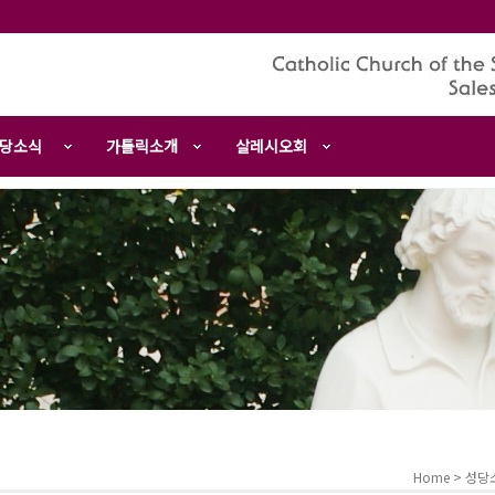
당소식
가톨릭소개
살레시오회
Home > 성당