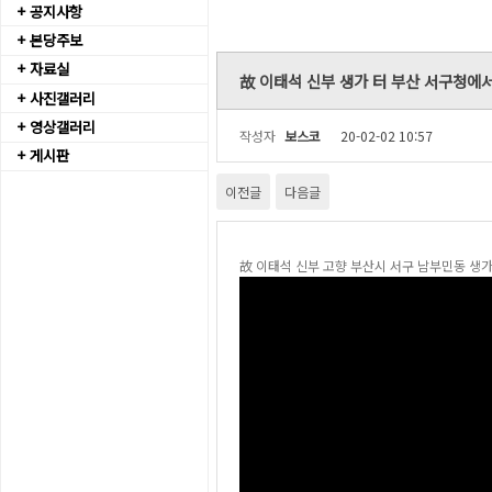
+ 공지사항
+ 본당주보
+ 자료실
故 이태석 신부 생가 터 부산 서구청에
+ 사진갤러리
+ 영상갤러리
작성자
보스코
20-02-02 10:57
+ 게시판
이전글
다음글
故 이태석 신부 고향 부산시 서구 남부민동 생