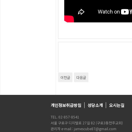
이전글
다음글
개인정보취급방침
성당소개
오시는길
TEL. 02-857-8541
서울 구로구 디지털로 27길 82 (구로3동천주교회)
관리자 e-mail : jamescube87@gmail.com