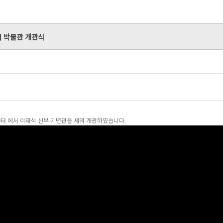
서 박물관 개관식
가터 에서 이태석 신부 기년관을 세워 개관하였습니다.