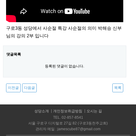
구로3동 성당에서 사순절 특강 사순절의 의미 박해승 신부
님의 강의 2부 입니다
댓글목록
등록된 댓글이 없습니다.
이전글
다음글
목록
성당소개
개인정보취급방침
오시는 길
TEL. 02-857-8541
서울 구로구 디지털로 27길 82 (구로3동천주교회)
관리자 메일 : jamescube87@gmail.com