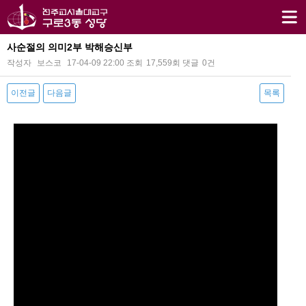
사순절의 의미2부 박해승신부
작성자
보스코
17-04-09 22:00
조회
17,559회
댓글
0건
이전글
다음글
목록
본문