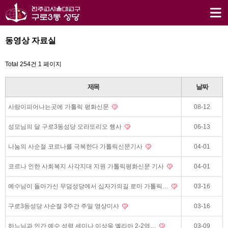
동영상 자료실
Total 254건
1 페이지
제목
날짜
사랑이피어나는곳에 가톨릭 평화신문
08-12
성모님의 달 구로3동성당 오라또리오 행사
06-13
나눔의 사순절 코르나를 극복한다 가톨릭신문기사
04-01
코르나 인한 사회복지 사각지대 지원 가톨릭평화신문 기사
04-01
예수님이 돌아가신 무덤성당에서 십자가의길 로마 가톨릭…
03-16
구로3동성당 사순절 3주간 주일 영상미사
03-16
하느님과 인간 예수 성령 세미나 이상욱 옐리아 2-2영…
03-09