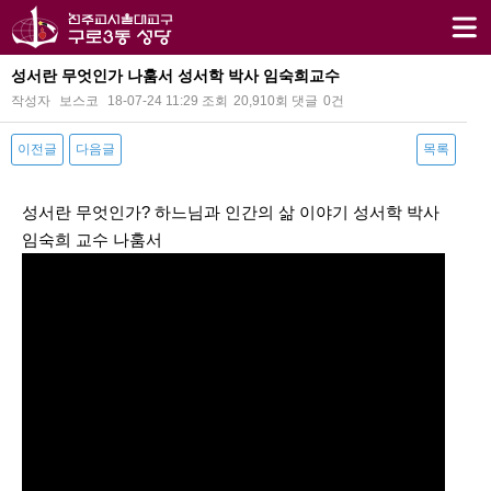
성서란 무엇인가 나훔서 성서학 박사 임숙희교수
작성자
보스코
18-07-24 11:29
조회
20,910회
댓글
0건
이전글
다음글
목록
본문
성서란 무엇인가? 하느님과 인간의 삶 이야기 성서학 박사
임숙희 교수 나훔서