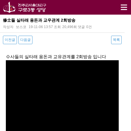
修士들 실타래 용돈과 교우관계 2회방송
작성자
보스코
19-11-06 13:57
조회
20,496회
댓글
0건
이전글
다음글
목록
본문
수사들의 실타래 용돈과 교유관계를 2회방송 입니다