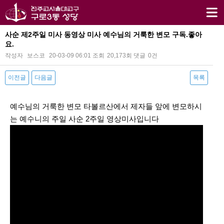
사순 제2주일 미사 동영상 미사 예수님의 거룩한 변모 구독.좋아
요.
작성자
보스코
20-03-09 06:01
조회
20,173회
댓글
0건
이전글
다음글
목록
본문
예수님의 거룩한 변모 타볼르산에서 제자들 앞에 변모하시
는 예수니의 주일 사순 2주일 영상미사입니다