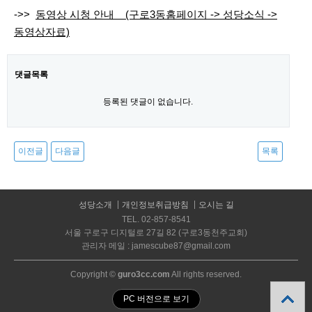
->>
동영상 시청 안내
(구로3동홈페이지 -> 성당소식 ->
동영상자료)
댓글목록
등록된 댓글이 없습니다.
이전글
다음글
목록
성당소개
개인정보취급방침
오시는 길
TEL. 02-857-8541
서울 구로구 디지털로 27길 82 (구로3동천주교회)
관리자 메일 : jamescube87@gmail.com
Copyright ©
guro3cc.com
All rights reserved.
PC 버전으로 보기